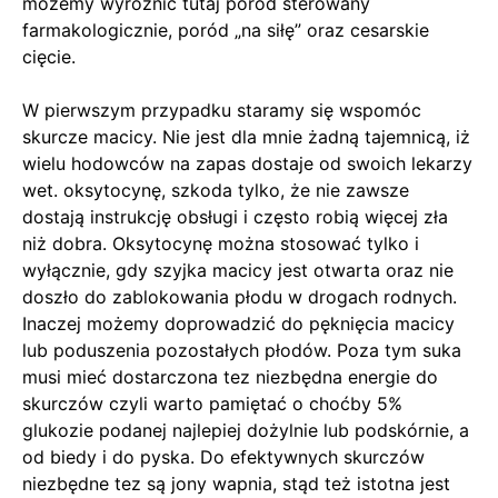
możemy wyróżnić tutaj poród sterowany
farmakologicznie, poród „na siłę” oraz cesarskie
cięcie.
W pierwszym przypadku staramy się wspomóc
skurcze macicy. Nie jest dla mnie żadną tajemnicą, iż
wielu hodowców na zapas dostaje od swoich lekarzy
wet. oksytocynę, szkoda tylko, że nie zawsze
dostają instrukcję obsługi i często robią więcej zła
niż dobra. Oksytocynę można stosować tylko i
wyłącznie, gdy szyjka macicy jest otwarta oraz nie
doszło do zablokowania płodu w drogach rodnych.
Inaczej możemy doprowadzić do pęknięcia macicy
lub poduszenia pozostałych płodów. Poza tym suka
musi mieć dostarczona tez niezbędna energie do
skurczów czyli warto pamiętać o choćby 5%
glukozie podanej najlepiej dożylnie lub podskórnie, a
od biedy i do pyska. Do efektywnych skurczów
niezbędne tez są jony wapnia, stąd też istotna jest