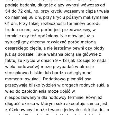
podają badania, długość ciąży wynosi wówczas od
54 do 72 dni., np. przy kryciu wczesnym ciąża trwała
co najmniej 68 dni, przy kryciu późnym maksymalnie
61 dni. Przy takiej rozbieżności terminów porodu
trudno orzec, czy poród jest przedwczesny, w
terminie czy też opóźniony. Nie mówiąc już o
sytuacji gdy chcemy rozwiązać poród metodą
cesarskiego cięcia, a nie jesteśmy pewni czy płody
już są dojrzałe. Takie wahania biorą się głównie z
faktu, że krycie w dniach 9 – 13 (jak stosuje to nadal
wielu hodowców) może przypadać w okresie
stosunkowo bliskim lub bardzo odległym od
momentu owulacji. Dodatkowo plemniki psa
przeżywają blisko tydzień w drogach rodnych suki, a
wiec do zapłodnienia może dojść w
niespodziewanym dla hodowcy terminie. Również
długość okresu w którym suka akceptuje samca jest
zróżnicowany i może trwać u jednych suk kilka dni, a