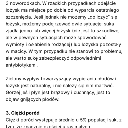
3 noworodkach. W rzadkich przypadkach odejście
łożysk ma miejsce po dobie od wyparcia ostatniego
szczenięcia. Jeśli jednak nie możemy „doliczyć” się
łożysk, możemy podejrzewać dwie sytuacje: suka
zjadła jedno lub więcej łożysk (nie jest to szkodliwe,
ale w pewnych sytuacjach może spowodować
wymioty i osłabienie rodzącej) lub łożyska pozostały
w macicy. W tym przypadku nie stanowi to problemu,
ale warto sukę zabezpieczyć odpowiednimi
antybiotykami.
Zielony wypływ towarzyszący wypieraniu płodów i
łożysk jest naturalny, i nie należy się nim martwić.
Gorzej jeśli płyn jest brązowy i cuchnący, jest to
objaw gnijących płodów.
3. Ciężki poród
Ciężki poród występuje średnio u 5% populacji suk, z
tym, że znacznie częściej u ras małych i