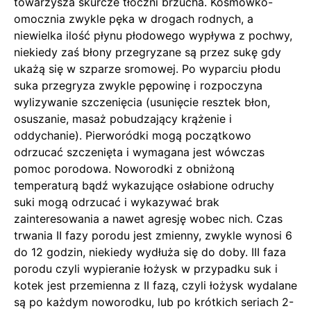
towarzysza skurcze tłoczni brzucha. Kosmówko-
omocznia zwykle pęka w drogach rodnych, a
niewielka ilość płynu płodowego wypływa z pochwy,
niekiedy zaś błony przegryzane są przez sukę gdy
ukażą się w szparze sromowej. Po wyparciu płodu
suka przegryza zwykle pępowinę i rozpoczyna
wylizywanie szczenięcia (usunięcie resztek błon,
osuszanie, masaż pobudzający krążenie i
oddychanie). Pierworódki mogą początkowo
odrzucać szczenięta i wymagana jest wówczas
pomoc porodowa. Noworodki z obniżoną
temperaturą bądź wykazujące osłabione odruchy
suki mogą odrzucać i wykazywać brak
zainteresowania a nawet agresję wobec nich. Czas
trwania II fazy porodu jest zmienny, zwykle wynosi 6
do 12 godzin, niekiedy wydłuża się do doby. III faza
porodu czyli wypieranie łożysk w przypadku suk i
kotek jest przemienna z II fazą, czyli łożysk wydalane
są po każdym noworodku, lub po krótkich seriach 2-