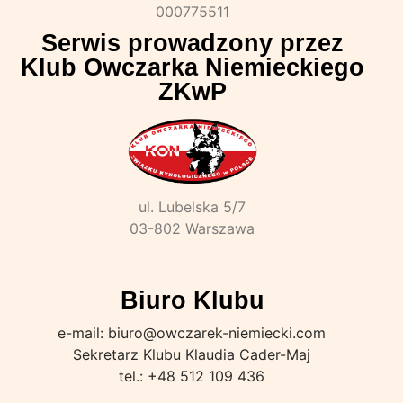
000775511
Serwis prowadzony przez
Klub Owczarka Niemieckiego
ZKwP
ul. Lubelska 5/7
03-802 Warszawa
Biuro Klubu
e-mail: biuro@owczarek-niemiecki.com
Sekretarz Klubu Klaudia Cader-Maj
tel.: +48 512 109 436