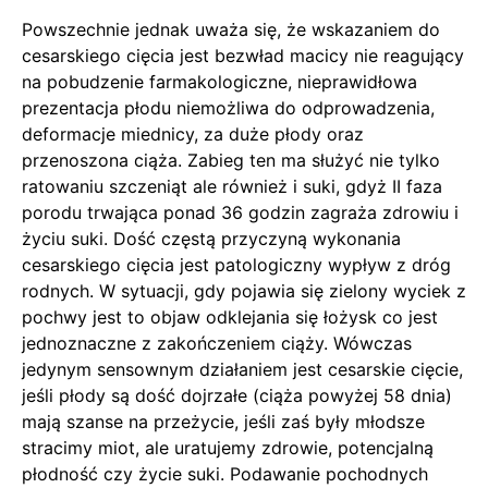
Powszechnie jednak uważa się, że wskazaniem do
cesarskiego cięcia jest bezwład macicy nie reagujący
na pobudzenie farmakologiczne, nieprawidłowa
prezentacja płodu niemożliwa do odprowadzenia,
deformacje miednicy, za duże płody oraz
przenoszona ciąża. Zabieg ten ma służyć nie tylko
ratowaniu szczeniąt ale również i suki, gdyż II faza
porodu trwająca ponad 36 godzin zagraża zdrowiu i
życiu suki. Dość częstą przyczyną wykonania
cesarskiego cięcia jest patologiczny wypływ z dróg
rodnych. W sytuacji, gdy pojawia się zielony wyciek z
pochwy jest to objaw odklejania się łożysk co jest
jednoznaczne z zakończeniem ciąży. Wówczas
jedynym sensownym działaniem jest cesarskie cięcie,
jeśli płody są dość dojrzałe (ciąża powyżej 58 dnia)
mają szanse na przeżycie, jeśli zaś były młodsze
stracimy miot, ale uratujemy zdrowie, potencjalną
płodność czy życie suki. Podawanie pochodnych