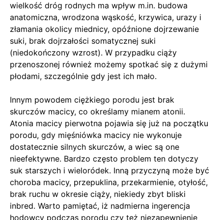
wielkość dróg rodnych ma wpływ m.in. budowa
anatomiczna, wrodzona wąskość, krzywica, urazy i
złamania okolicy miednicy, opóźnione dojrzewanie
suki, brak dojrzałości somatycznej suki
(niedokończony wzrost). W przypadku ciąży
przenoszonej również możemy spotkać się z dużymi
płodami, szczególnie gdy jest ich mało.
Innym powodem ciężkiego porodu jest brak
skurczów macicy, co określamy mianem atonii.
Atonia macicy pierwotna pojawia się już na początku
porodu, gdy mięśniówka macicy nie wykonuje
dostatecznie silnych skurczów, a wiec są one
nieefektywne. Bardzo często problem ten dotyczy
suk starszych i wieloródek. Inną przyczyną może być
choroba macicy, przepuklina, przekarmienie, otyłość,
brak ruchu w okresie ciąży, niekiedy zbyt bliski
inbred. Warto pamiętać, iż nadmierna ingerencja
hodowcy podczas porodu czy też niezapewnienie