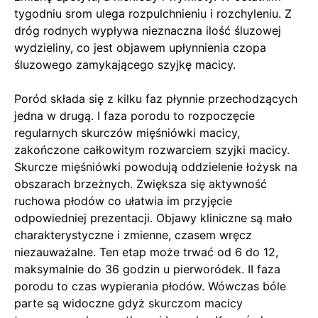
tygodniu srom ulega rozpulchnieniu i rozchyleniu. Z
dróg rodnych wypływa nieznaczna ilość śluzowej
wydzieliny, co jest objawem upłynnienia czopa
śluzowego zamykającego szyjkę macicy.
Poród składa się z kilku faz płynnie przechodzących
jedna w drugą. I faza porodu to rozpoczęcie
regularnych skurczów mięśniówki macicy,
zakończone całkowitym rozwarciem szyjki macicy.
Skurcze mięśniówki powodują oddzielenie łożysk na
obszarach brzeżnych. Zwiększa się aktywność
ruchowa płodów co ułatwia im przyjęcie
odpowiedniej prezentacji. Objawy kliniczne są mało
charakterystyczne i zmienne, czasem wręcz
niezauważalne. Ten etap może trwać od 6 do 12,
maksymalnie do 36 godzin u pierworódek. II faza
porodu to czas wypierania płodów. Wówczas bóle
parte są widoczne gdyż skurczom macicy