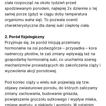
ciała rozpocząć na około tydzień przed
spodziewanym porodem, najlepiej 2x dziennie o tej
samej porze (gdyż w ciągu doby temperatura
organizmu waha się). To pozwala ocenić
charakterystyczna dla danej suki ciepłotę ciała.
2. Poród fizjologiczny
Przyjmuje się, że poród inicjują przemiany
hormonalne na osi podwzgórze – przysadka – kora
nadnerczy płodów, te zaś zmiany wpływają też na
gospodarkę hormonalną suki, co uruchamia szereg
mechanizmów prowadzących do zakończenia ciąży i
wyzwolenia akcji porodowej.
Pod koniec ciąży u wielu suk pojawiają się tzw.
objawy zwiastunowe porodu, do których zaliczamy
zmiany zachowania, budowanie gniazda,
powiększenie gruczołu sutkowego i wypływ mleka,
zmianę apetytu, a niekiedy i wymioty. W ostatnim