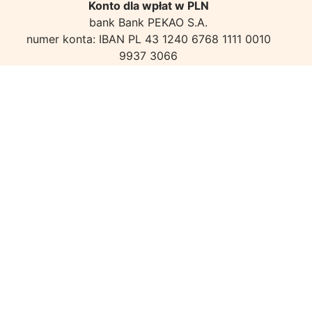
Konto dla wpłat w PLN
bank Bank PEKAO S.A.
numer konta: IBAN PL 43 1240 6768 1111 0010
9937 3066
Konto dla wpłat w EUR
bank Bank PEKAO S.A., SWIFT: PKOPPLPW
numer konta PL 62 1240 6768 1978 0011 0789
6123
Informacje klubowe
-Regulamin Serwisu KON i płatności online
-Polityka prywatności Serwisu KON
Logowanie do poczty