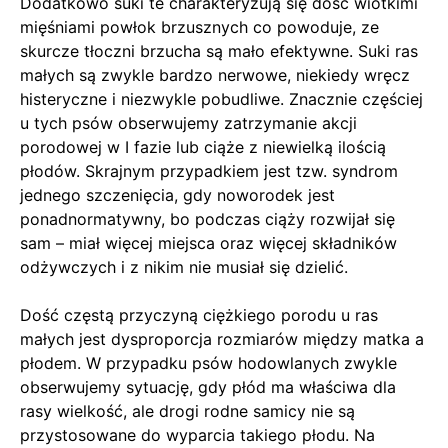
Dodatkowo suki te charakteryzują się dość wiotkimi
mięśniami powłok brzusznych co powoduje, ze
skurcze tłoczni brzucha są mało efektywne. Suki ras
małych są zwykle bardzo nerwowe, niekiedy wręcz
histeryczne i niezwykle pobudliwe. Znacznie częściej
u tych psów obserwujemy zatrzymanie akcji
porodowej w I fazie lub ciąże z niewielką ilością
płodów. Skrajnym przypadkiem jest tzw. syndrom
jednego szczenięcia, gdy noworodek jest
ponadnormatywny, bo podczas ciąży rozwijał się
sam – miał więcej miejsca oraz więcej składników
odżywczych i z nikim nie musiał się dzielić.
Dość częstą przyczyną ciężkiego porodu u ras
małych jest dysproporcja rozmiarów między matka a
płodem. W przypadku psów hodowlanych zwykle
obserwujemy sytuację, gdy płód ma właściwa dla
rasy wielkość, ale drogi rodne samicy nie są
przystosowane do wyparcia takiego płodu. Na