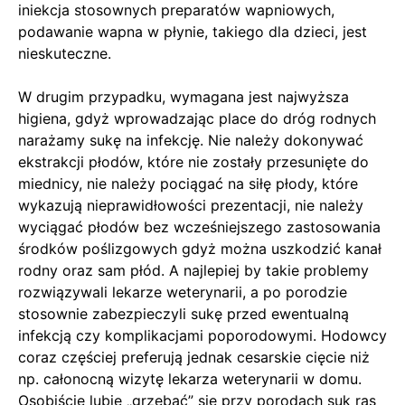
iniekcja stosownych preparatów wapniowych,
podawanie wapna w płynie, takiego dla dzieci, jest
nieskuteczne.
W drugim przypadku, wymagana jest najwyższa
higiena, gdyż wprowadzając place do dróg rodnych
narażamy sukę na infekcję. Nie należy dokonywać
ekstrakcji płodów, które nie zostały przesunięte do
miednicy, nie należy pociągać na siłę płody, które
wykazują nieprawidłowości prezentacji, nie należy
wyciągać płodów bez wcześniejszego zastosowania
środków poślizgowych gdyż można uszkodzić kanał
rodny oraz sam płód. A najlepiej by takie problemy
rozwiązywali lekarze weterynarii, a po porodzie
stosownie zabezpieczyli sukę przed ewentualną
infekcją czy komplikacjami poporodowymi. Hodowcy
coraz częściej preferują jednak cesarskie cięcie niż
np. całonocną wizytę lekarza weterynarii w domu.
Osobiście lubię „grzebać” się przy porodach suk ras