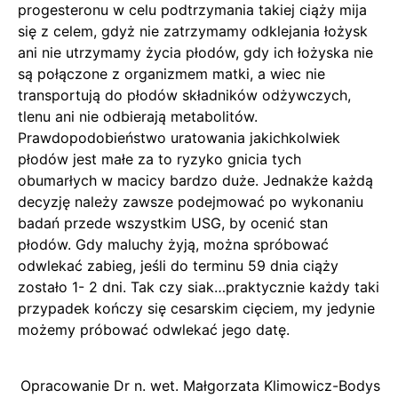
progesteronu w celu podtrzymania takiej ciąży mija
się z celem, gdyż nie zatrzymamy odklejania łożysk
ani nie utrzymamy życia płodów, gdy ich łożyska nie
są połączone z organizmem matki, a wiec nie
transportują do płodów składników odżywczych,
tlenu ani nie odbierają metabolitów.
Prawdopodobieństwo uratowania jakichkolwiek
płodów jest małe za to ryzyko gnicia tych
obumarłych w macicy bardzo duże. Jednakże każdą
decyzję należy zawsze podejmować po wykonaniu
badań przede wszystkim USG, by ocenić stan
płodów. Gdy maluchy żyją, można spróbować
odwlekać zabieg, jeśli do terminu 59 dnia ciąży
zostało 1- 2 dni. Tak czy siak…praktycznie każdy taki
przypadek kończy się cesarskim cięciem, my jedynie
możemy próbować odwlekać jego datę.
Opracowanie Dr n. wet. Małgorzata Klimowicz-Bodys