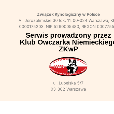
Związek Kynologiczny w Polsce
Al. Jerozolimskie 30 lok. 11, 00-024 Warszawa, 
0000175203, NIP 5260005480, REGON 0007755
Serwis prowadzony przez
Klub Owczarka Niemieckieg
ZKwP
ul. Lubelska 5/7
03-802 Warszawa