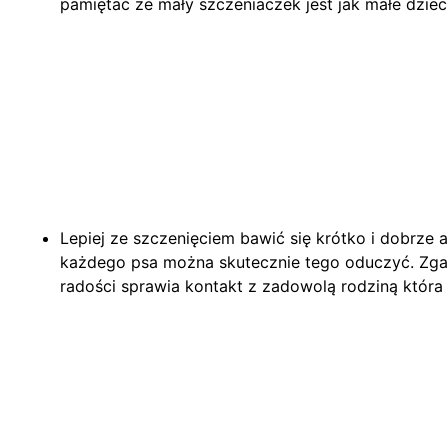
pamiętać że mały szczeniaczek jest jak małe dzieck
Lepiej ze szczenięciem bawić się krótko i dobrze 
każdego psa można skutecznie tego oduczyć. Zgad
radości sprawia kontakt z zadowolą rodziną któr