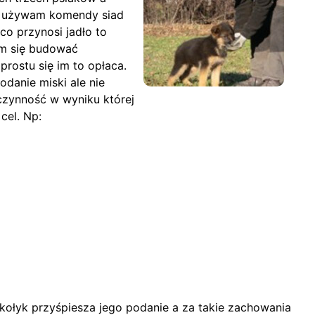
ie używam komendy siad
co przynosi jadło to
am się budować
ostu się im to opłaca.
odanie miski ale nie
czynność w wyniku której
cel. Np:
akołyk przyśpiesza jego podanie a za takie zachowania