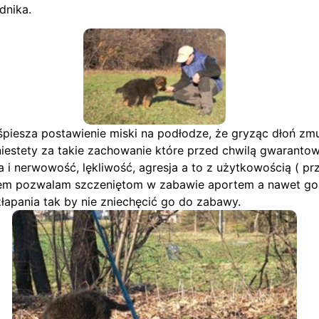
dnika.
piesza postawienie miski na podłodze, że gryząc dłoń z
niestety za takie zachowanie które przed chwilą gwaranto
cja i nerwowość, lękliwość, agresja a to z użytkowością ( p
iem pozwalam szczeniętom w zabawie aportem a nawet gor
łapania tak by nie zniechęcić go do zabawy.