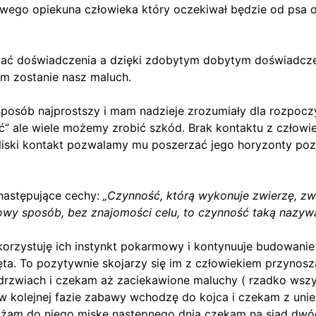
wego opiekuna człowieka który oczekiwał będzie od psa o
wać doświadczenia a dzięki zdobytym dobytym doświadczen
 zostanie nasz maluch.
 sposób najprostszy i mam nadzieje zrozumiały dla rozp
yć” ale wiele możemy zrobić szkód. Brak kontaktu z człow
bliski kontakt pozwalamy mu poszerzać jego horyzonty poz
następujące cechy:
„Czynność, którą wykonuje zwierzę, z
owy sposób, bez znajomości celu, to czynność taką nazy
ykorzystuję ich instynkt pokarmowy i kontynuuje budowani
nięta. To pozytywnie skojarzy się im z człowiekiem przyn
 drzwiach i czekam aż zaciekawione maluchy ( rzadko wszys
 w kolejnej fazie zabawy wchodzę do kojca i czekam z unie
zbliżam do niego miskę następnego dnia czekam na siad dwó