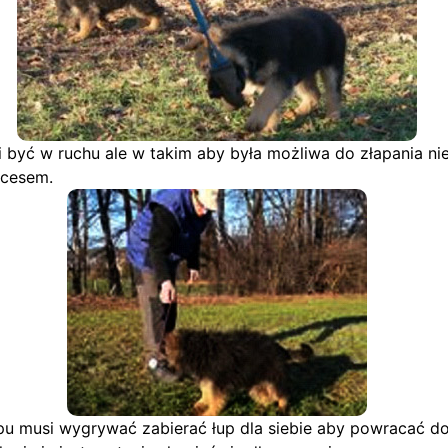
 być w ruchu ale w takim aby była możliwa do złapania nie
kcesem.
musi wygrywać zabierać łup dla siebie aby powracać do 