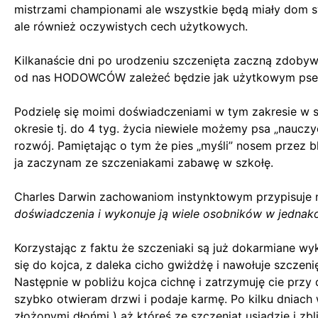
mistrzami championami ale wszystkie będą miały dom s
ale również oczywistych cech użytkowych.
Kilkanaście dni po urodzeniu szczenięta zaczną zdoby
od nas HODOWCÓW zależeć będzie jak użytkowym psem
Podzielę się moimi doświadczeniami w tym zakresie w
okresie tj. do 4 tyg. życia niewiele możemy psa „naucz
rozwój. Pamiętając o tym że pies „myśli” nosem przez 
ja zaczynam ze szczeniakami zabawę w szkołę.
Charles Darwin zachowaniom instynktowym przypisuje 
doświadczenia i wykonuje ją wiele osobników w jednak
Korzystając z faktu że szczeniaki są już dokarmiane w
się do kojca, z daleka cicho gwiżdżę i nawołuje szcze
Następnie w pobliżu kojca cichnę i zatrzymuję cie przy
szybko otwieram drzwi i podaje karmę.
Po kilku dniach
złożonymi dłońmi ) aż któreś ze szczeniąt usiądzie i 