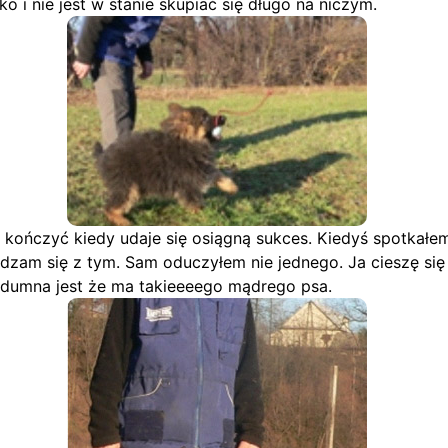
o i nie jest w stanie skupiać się długo na niczym.
a kończyć kiedy udaje się osiągną sukces. Kiedyś spotkałe
zam się z tym. Sam oduczyłem nie jednego. Ja cieszę się
a dumna jest że ma takieeeego mądrego psa.