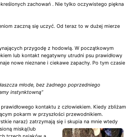
kreślonych zachowań . Nie tylko oczywistego piękna
iom zaczną się uczyć. Od teraz to w dużej mierze
oczynających przygodę z hodowlą. W początkowym
iekiem lub kontakt negatywny utrudni psu prawidłowy
naje nowe nieznane i ciekawe zapachy. Po tym czasie
właszcza młode, bez żadnego poprzedniego
wamy instynktowną”
e prawidłowego kontaktu z człowiekiem. Kiedy zbliżam
oszącym pokarm w przyszłości przewodnikiem.
tkie naraz) zatrzymają się i skupia na mnie wtedy
sioną miską(lub
ch trzech psiaków a