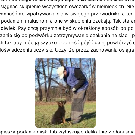
ę osiągnąć skupienie wszystkich owczarków niemieckich. N
skłonność do wpatrywania się w swojego przewodnika a ten 
 podaniem maluchom a one w skupieniu czekają. Tak star
wiek. Psy chcą przymnie być w określony sposób bo po pr
czanie się po podwórku zatrzymywanie czekanie na siad i p
ach tak aby móc ją szybko podnieść pójść dalej powtórzyć 
oświadczenia uczy się. Uczy, że przez zachowania osiąga 
śpiesza podanie miski lub wyłuskując delikatnie z dłoni sm