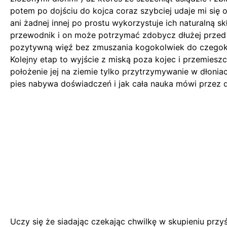
potem po dojściu do kojca coraz szybciej udaje mi si
ani żadnej innej po prostu wykorzystuje ich naturalną 
przewodnik i on może potrzymać zdobycz dłużej przed
pozytywną więź bez zmuszania kogokolwiek do czegokol
Kolejny etap to wyjście z miską poza kojec i przemiesz
położenie jej na ziemie tylko przytrzymywanie w dłoni
pies nabywa doświadczeń i jak cała nauka mówi przez d
Uczy się że siadając czekając chwilkę w skupieniu przy