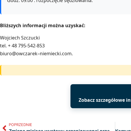
Godz. 09:00 : rozpoczęcie sędziowania.
Bliższych informacji można uzyskać:
Wojciech Szczucki
tel. + 48 795-542-853
biuro@owczarek–niemiecki.com.
Zobacz szczegółowe i
POPRZEDNIE
Zmiana miejsca wystawy organizowanej przez Klub Owczarka Niemieckiego (KON) ZKwP