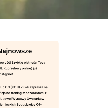
Najnowsze
owość! Szybkie płatności Tpay
BLIK, przelewy online) już
ostępne!
lub ON (KON) ZKwP zaprasza na
ficjalne treningi z pozorantami z
lubowej Wystawy Owczarków
iemieckich Bogusławice 04-