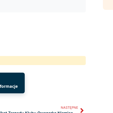
nformacje
NASTĘPNE
Komunikat Zarządu Klubu Owczarka Niemieckiego (KON) ZKwP