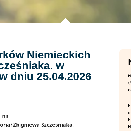
rków Niemieckich
cześniaka. w
w dniu 25.04.2026
N
(
d
K
o
 na
K
iał Zbigniewa Szcześniaka
,
N