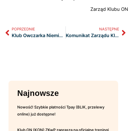
Zarząd Klubu ON
POPRZEDNIE
NASTĘPNE
Klub Owczarka Niemieckiego (KON) zaprasza na Wystawy Owczarków Niemieckich organizowane przez Klub Owczarka Niemieckiego (KON) ZKwP w 2026r.
Komunikat Zarządu Klubu Owczarka Niemieckiego (KON) ZKwP.
Najnowsze
Nowość! Szybkie płatności Tpay (BLIK, przelewy
online) już dostępne!
Klub ON (KON) ZKwP zaprasza na oficjalne treningi