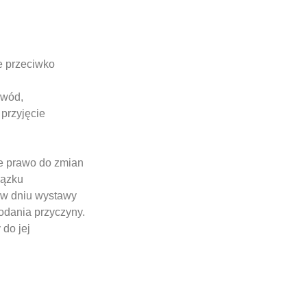
e przeciwko
owód,
przyjęcie
ie prawo do zmian
iązku
 w dniu wystawy
odania przyczyny.
do jej