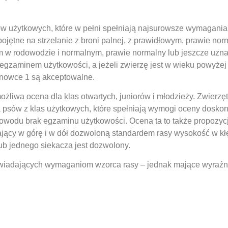
sów użytkowych, które w pełni spełniają najsurowsze wymagani
bojętne na strzelanie z broni palnej, z prawidłowym, prawie no
 w rodowodzie i normalnym, prawie normalny lub jeszcze uz
zaminem użytkowości, a jeżeli zwierzę jest w wieku powyżej 
onowce 1 są akceptowalne.
żliwa ocena dla klas otwartych, juniorów i młodzieży. Zwierzęt
sów z klas użytkowych, które spełniają wymogi oceny doskona
owodu brak egzaminu użytkowości. Ocena ta to także propozycj
ający w górę i w dół dozwoloną standardem rasy wysokość w kłę
ub jednego siekacza jest dozwolony.
owiadających wymaganiom wzorca rasy – jednak mające wyraźn