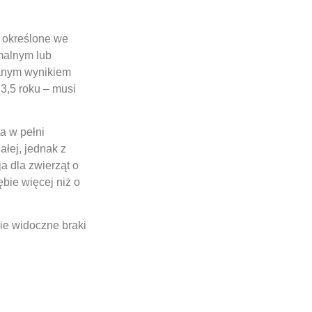
a określone we
rmalnym lub
nanym wynikiem
3,5 roku – musi
a w pełni
łej, jednak z
a dla zwierząt o
bie więcej niż o
ie widoczne braki