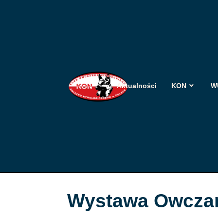
Aktualności
KON
W
Wystawa Owczar