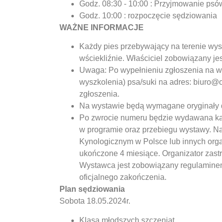
Godz. 08:30 - 10:00 : Przyjmowanie psó
Godz. 10:00 : rozpoczęcie sędziowania
WAŻNE INFORMACJE
Każdy pies przebywający na terenie wys
wściekliźnie. Właściciel zobowiązany je
Uwaga: Po wypełnieniu zgłoszenia na w
wyszkolenia) psa/suki na adres: biuro
zgłoszenia.
Na wystawie będą wymagane oryginały
Po zwrocie numeru będzie wydawana kar
w programie oraz przebiegu wystawy. N
Kynologicznym w Polsce lub innych org
ukończone 4 miesiące. Organizator zast
Wystawca jest zobowiązany regulaminem
oficjalnego zakończenia.
Plan sędziowania
Sobota 18.05.2024r.
Klasa młodszych szczeniąt