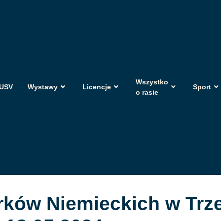
Wszystko
USV
Wystawy
Licencje
Sport
o rasie
ków Niemieckich w Trz