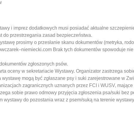
w
tawy i imprez dodatkowych musi posiadać aktualne szczepieni
st do przestrzegania zasad bezpieczeństwa.
ystawę prosimy o przesłanie skanu dokumentów (metryka, rod
@owczarek–niemiecki.com Brak tych dokumentów spowoduje nie 
 dokumentów zgłoszonych psów.
ta oceny w sekretariacie Wystawy. Organizator zastrzega sob
a wystawę mogą być zgłaszane psy i suki zarejestrowane w Zw
anizacjach zagranicznych uznanych przez FCI i WUSV, mające
rzega sobie prawo odmowy przyjęcia zgłoszenia psa/suki bez p
 wystawy do pozostania wraz z psem/suką na terenie wystawy 