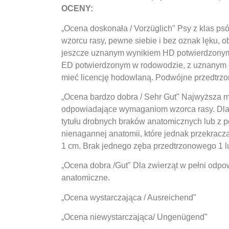
OCENY:
„Ocena doskonała / Vorzüglich" Psy z klas p
wzorcu rasy, pewne siebie i bez oznak lęku, o
jeszcze uznanym wynikiem HD potwierdzonym
ED potwierdzonym w rodowodzie, z uznanym eg
mieć licencję hodowlaną. Podwójne przedtrz
„Ocena bardzo dobra / Sehr Gut" Najwyższa mo
odpowiadające wymaganiom wzorca rasy. Dla p
tytułu drobnych braków anatomicznych lub z p
nienagannej anatomii, które jednak przekracz
1 cm. Brak jednego zęba przedtrzonowego 1 l
„Ocena dobra /Gut" Dla zwierząt w pełni odp
anatomiczne.
„Ocena wystarczająca / Ausreichend"
„Ocena niewystarczająca/ Ungenügend"