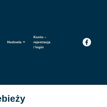
Konto –
Hodowla
rejestracja
/ login
ebieży