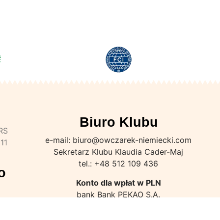
Biuro Klubu
KRS
e-mail: biuro@owczarek-niemiecki.com
11
Sekretarz Klubu Klaudia Cader-Maj
tel.: +48 512 109 436
o
Konto dla wpłat w PLN
bank Bank PEKAO S.A.
numer konta: IBAN PL 43 1240 6768 1111 0010 9937
3066