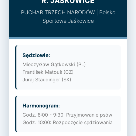
R. JAŚKOWICE
PUCHAR TRZECH NARODÓW | Boisko
Sportowe Jaśkowice
Sędziowie:
Mieczysław Gątkowski (PL)
František Matouš (CZ)
Juraj Staudinger (SK)
Harmonogram:
Godz. 8:00 - 9:30: Przyjmowanie psów
Godz. 10:00: Rozpoczęcie sędziowania