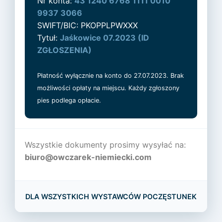
Nr konta:
43 1240 6768 1111 0010
9937 3066
SWIFT/BIC: PKOPPLPWXXX
Tytuł:
Jaśkowice 07.2023 (ID
ZGŁOSZENIA)
Płatność wyłącznie na konto do 27.07.2023. Brak
możliwości opłaty na miejscu. Każdy zgłoszony
pies podlega opłacie.
Wszystkie dokumenty prosimy wysyłać na:
biuro@owczarek-niemiecki.com
DLA WSZYSTKICH WYSTAWCÓW POCZĘSTUNEK