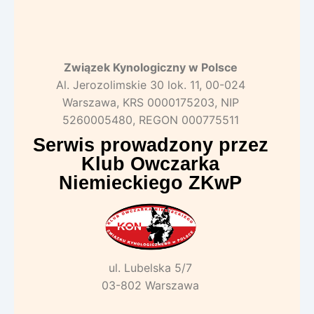
Związek Kynologiczny w Polsce
Al. Jerozolimskie 30 lok. 11, 00-024
Warszawa, KRS 0000175203, NIP
5260005480, REGON 000775511
Serwis prowadzony przez
Klub Owczarka
Niemieckiego ZKwP
ul. Lubelska 5/7
03-802 Warszawa