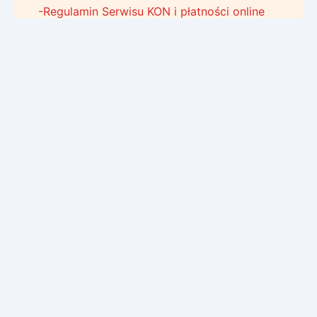
-Regulamin Serwisu KON i płatności online
-Polityka prywatności Serwisu KON
Logowanie do poczty
Sponsorzy